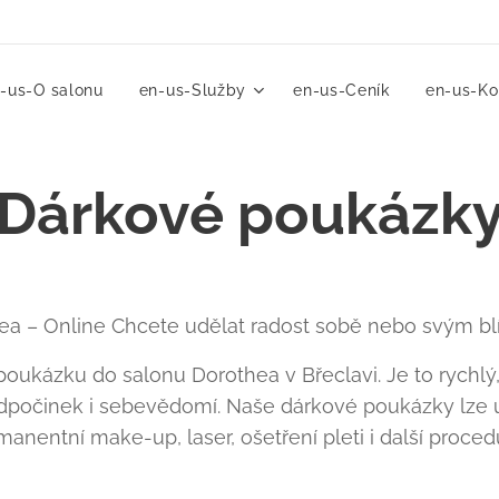
-us-O salonu
en-us-Služby
en-us-Ceník
en-us-Ko
Dárkové poukázk
a – Online Chcete udělat radost sobě nebo svým b
ukázku do salonu Dorothea v Břeclavi. Je to rychlý, 
, odpočinek i sebevědomí. Naše dárkové poukázky lze 
anentní make-up, laser, ošetření pleti i další proced