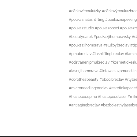
#dárkovépoukázky #dárkovýpoukazbrec
#poukaznalashlifting #poukaznapeeli
#poukazstudio #poukazoboci #poukazrt
#beautydarek #poukazjihomoravsky #da
#poukazjihomorava #službybreclav #ti
#pmubreclav #lashliftingbreclav
#lamin
#odstranenipmubreclav #kosmetickeslu
#laserjihomorava #tetovaciazpmuodstr
#dorotheabeauty #obocibreclav #rtybre
#microneedlingbreclav #estetickapece
#hustopecepmu #hustopecelaser #mikulo
#antiagingbreclav #bezbolestnylaserbr