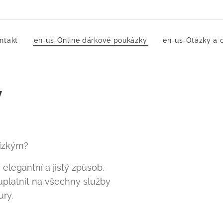
ntakt
en-us-Online dárkové poukázky
en-us-Otázky a 
y
lízkým?
elegantní a jistý způsob,
uplatnit na všechny služby
ury.