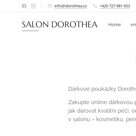
info@dorothea.cz
+420 727 981 653
SALON DOROTHEA
Home
en
Dárkové poukázky Dorothe
Zakupte online dárkovou po
jak darovat kvalitní péči
v salonu – kosmetiku, perm