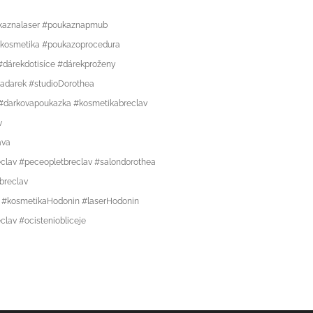
ukaznalaser #poukaznapmub
zkosmetika #poukazoprocedura
dárekdotisíce #dárekproženy
adarek #studioDorothea
v #darkovapoukazka
#kosmetikabreclav
v
ava
clav #peceopletbreclav #salondorothea
breclav
o #kosmetikaHodonin #laserHodonin
lav #ocisteniobliceje