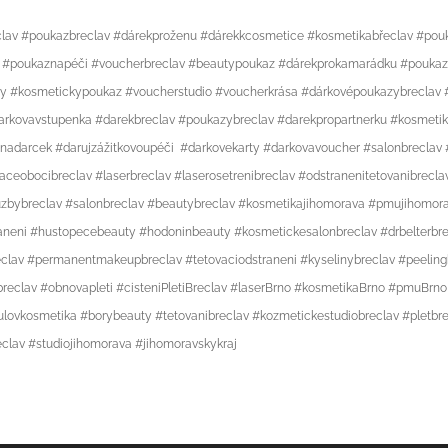
lav #poukazbreclav #dárekproženu #dárekkcosmetice #kosmetikabřeclav #po
ng #poukaznapéči #voucherbreclav #beautypoukaz #dárekprokamarádku #pouka
y #kosmetickypoukaz #voucherstudio #voucherkrása #dárkovépoukazybreclav #
rkovavstupenka #darekbreclav #poukazybreclav #darekpropartnerku #kosmetik
pnadarcek #darujzážitkovoupéči #darkovekarty #darkovavoucher #salonbrecla
aceobocibreclav #laserbreclav #laserosetrenibreclav #odstranenitetovanibrecla
zbybreclav #salonbreclav #beautybreclav #kosmetikajihomorava #pmujihomor
aneni #hustopecebeauty #hodoninbeauty #kosmetickesalonbreclav #drbelterbre
clav #permanentmakeupbreclav #tetovaciodstraneni #kyselinybreclav #peeling
breclav #obnovapleti #cisteniPletiBreclav #laserBrno #kosmetikaBrno #pmuBrn
vkosmetika #borybeauty #tetovanibreclav #kozmetickestudiobreclav #pletbrec
eclav #studiojihomorava #jihomoravskykraj