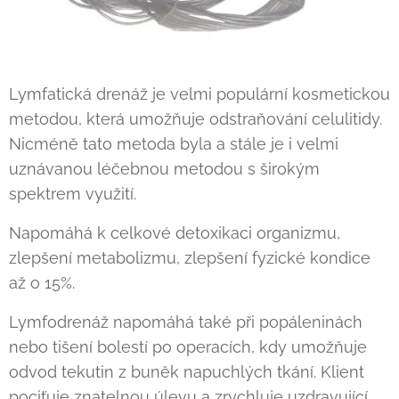
Lymfatická drenáž je velmi populární kosmetickou
metodou, která umožňuje odstraňování celulitidy.
Nicméně tato metoda byla a stále je i velmi
uznávanou léčebnou metodou s širokým
spektrem využití.
Napomáhá k celkové detoxikaci organizmu,
zlepšení metabolizmu, zlepšení fyzické kondice
až o 15%.
Lymfodrenáž napomáhá také při popáleninách
nebo tišení bolestí po operacích, kdy umožňuje
odvod tekutin z buněk napuchlých tkání. Klient
pociťuje znatelnou úlevu a zrychluje uzdravující