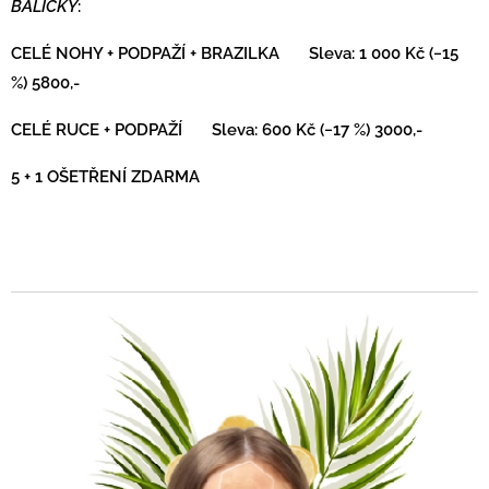
BALÍČKY
:
CELÉ NOHY + PODPAŽÍ + BRAZILKA 🎁 Sleva: 1 000 Kč (−15
%) 5800,-
CELÉ RUCE + PODPAŽÍ 🎁 Sleva: 600 Kč (−17 %) 3000,-
5 + 1 OŠETŘENÍ ZDARMA